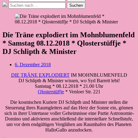
nach:
Suche
Suchen
nach:
Die Träne explodiert im Mohnblumenfeld
* Samstag 08.12.2018 * Qlosterstüffje *
DJ Schlipth & Minister
Beitragsdatum
6. Dezember 2018
DIE TRÄNE EXPLODIERT
IM MOHNBLUMENFELD
DJ Schlipth & Minister wissen, wo Syd Barrett lebt!
Samstag * 08.12.2018 * 21.00 Uhr
Qlosterstüffje
* Venloer Str. 221
Die kosmischen Kuriere DJ Schlipth und Minister stellen die
Steuerung ihres Raumgleiters auf das Herz der Sonne ein, gönnen
sich in ihrer Untertasse voller Geheimnisse eine Partie Astronomie-
Domino und aktivieren anschließend die interstellare Schnellstufe,
um vor dem endgültigen Verglühen am Raumhafen des Planeten
HalloGallo anzudocken.