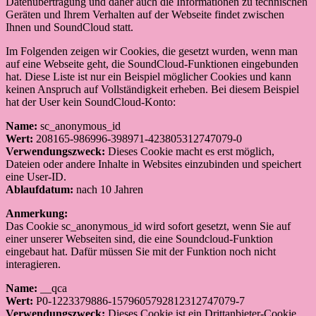
Datenübertragung und daher auch die Informationen zu technischen
Geräten und Ihrem Verhalten auf der Webseite findet zwischen
Ihnen und SoundCloud statt.
Im Folgenden zeigen wir Cookies, die gesetzt wurden, wenn man
auf eine Webseite geht, die SoundCloud-Funktionen eingebunden
hat. Diese Liste ist nur ein Beispiel möglicher Cookies und kann
keinen Anspruch auf Vollständigkeit erheben. Bei diesem Beispiel
hat der User kein SoundCloud-Konto:
Name:
sc_anonymous_id
Wert:
208165-986996-398971-423805312747079-0
Verwendungszweck:
Dieses Cookie macht es erst möglich,
Dateien oder andere Inhalte in Websites einzubinden und speichert
eine User-ID.
Ablaufdatum:
nach 10 Jahren
Anmerkung:
Das Cookie sc_anonymous_id wird sofort gesetzt, wenn Sie auf
einer unserer Webseiten sind, die eine Soundcloud-Funktion
eingebaut hat. Dafür müssen Sie mit der Funktion noch nicht
interagieren.
Name:
__qca
Wert:
P0-1223379886-1579605792812312747079-7
Verwendungszweck:
Dieses Cookie ist ein Drittanbieter-Cookie