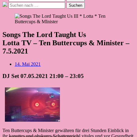
nach:
Suche
Suchen
nach:
Songs The Lord Taught Us
Lotta TV – Ten Buttercups & Minister –
7.5.2021
Beitragsdatum
14. Mai 2021
DJ Set 07.05.2021 21:00 – 23:05
Ten Buttercups & Minister gewähren für drei Stunden Einblick in
ihr
kaputtes und obskures Schattenreich!
vitales und vor Gesundheit