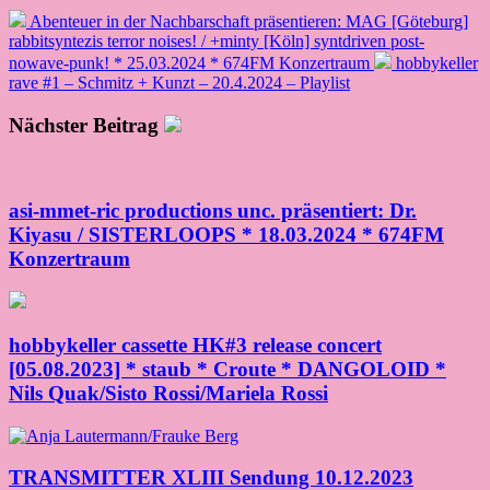
Abenteuer in der Nachbarschaft präsentieren: MAG [Göteburg]
rabbitsyntezis terror noises! / +minty [Köln] syntdriven post-
nowave-punk! * 25.03.2024 * 674FM Konzertraum
hobbykeller
rave #1 – Schmitz + Kunzt – 20.4.2024 – Playlist
Nächster Beitrag
asi-mmet-ric productions unc. präsentiert: Dr.
Kiyasu / SISTERLOOPS * 18.03.2024 * 674FM
Konzertraum
hobbykeller cassette HK#3 release concert
[05.08.2023] * staub * Croute * DANGOLOID *
Nils Quak/Sisto Rossi/Mariela Rossi
TRANSMITTER XLIII Sendung 10.12.2023