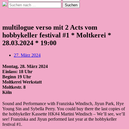
nach:
Suche
Suchen
nach:
multilogue verso mit 2 Acts vom
hobbykeller festival #1 * Moltkerei *
28.03.2024 * 19:00
Beitragsdatum
27. März 2024
Montag, 28. März 2024
Einlass: 18 Uhr
Beginn 19 Uhr
Moltkerei Werkstatt
Moltkestr. 8
Köln
Sound and Performance with Franziska Windisch, Jiyun Park, Hye
Young Sin and Sybella Perry. You could buy there the last copies of
the hobbykeller Kassette HK#4 Martini Windisch – We’ll see, we’ll
see! Franziska and Jiyun performed last year at the hobbykeller
festival #1.