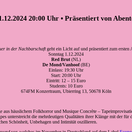
1.12.2024 20:00 Uhr • Präsentiert von Aben
er in der Nachbarschaft
geht ein Licht auf und präsentiert zum ersten
Sonntag 1.12.2024
Red Brut
(NL)
De Mond/Vanhoof
(BE)
Einlass: 19:30 Uhr
Start: 20:00 Uhr
Eintritt: 12 – 15 Euro
Students: 10 Euro
674FM Konzertraum, Ubierring 13, 50678 Köln
 aus häuslichem Folkhorror und Musique Concrète – Tapeimprovisation
pes unterstreicht die mehrdeutigen Qualitäten ihrer Klänge mit der f
chen Schönheit, Unbehagen und Intimität oszillieren.
round
vor, welches im November in Deutschland auf dem Label
Econo