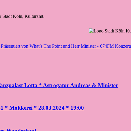
er Stadt Köln, Kulturamt.
sentiert von What’s The Point und Herr Minister • 674FM Konzertr
nzpalast Lotta * Astrogator Andreas & Minister
#1 * Moltkerei * 28.03.2024 * 19:00
reo Wonderland