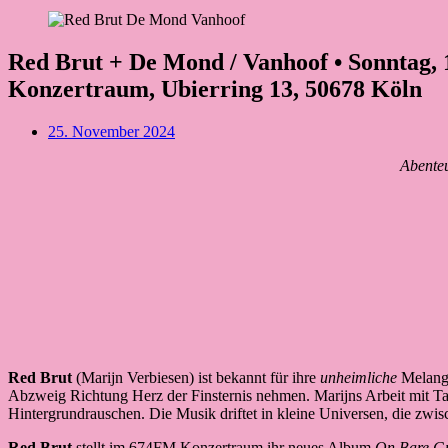
Red Brut + De Mond / Vanhoof • Sonntag, 
Konzertraum, Ubierring 13, 50678 Köln
Beitragsdatum
25. November 2024
Abenteu
Red Brut
(Marijn Verbiesen) ist bekannt für ihre
unheimliche
Melange
Abzweig Richtung Herz der Finsternis nehmen. Marijns Arbeit mit Ta
Hintergrundrauschen. Die Musik driftet in kleine Universen, die zwis
Red Brut
stellt im 674FM Konzertraum ihr neues Album
On Bare G