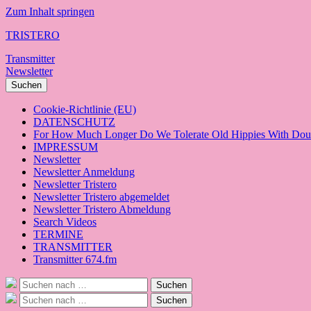
Zum Inhalt springen
TRISTERO
Transmitter
Newsletter
Suchen
Cookie-Richtlinie (EU)
DATENSCHUTZ
For How Much Longer Do We Tolerate Old Hippies With Doub
IMPRESSUM
Newsletter
Newsletter Anmeldung
Newsletter Tristero
Newsletter Tristero abgemeldet
Newsletter Tristero Abmeldung
Search Videos
TERMINE
TRANSMITTER
Transmitter 674.fm
Suche
Suchen
nach:
Suche
Suchen
nach: