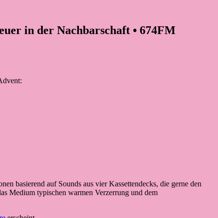
teuer in der Nachbarschaft • 674FM
 Advent:
en basierend auf Sounds aus vier Kassettendecks, die gerne den
ür das Medium typischen warmen Verzerrung und dem
re
erscheint.