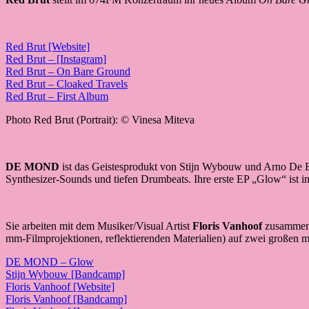
Red Brut [Website]
Red Brut – [Instagram]
Red Brut – On Bare Ground
Red Brut – Cloaked Travels
Red Brut – First Album
Photo Red Brut (Portrait): © Vinesa Miteva
DE MOND
ist das Geistesprodukt von Stijn Wybouw und Arno De B
Synthesizer-Sounds und tiefen Drumbeats. Ihre erste EP „Glow“ ist i
Sie arbeiten mit dem Musiker/Visual Artist
Floris Vanhoof
zusammen, 
mm-Filmprojektionen, reflektierenden Materialien) auf zwei großen m
DE MOND – Glow
Stijn Wybouw [Bandcamp]
Floris Vanhoof [Website]
Floris Vanhoof [Bandcamp]