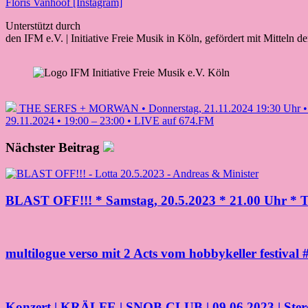
Floris Vanhoof [Instagram]
Unterstützt durch
den IFM e.V. | Initiative Freie Musik in Köln, gefördert mit Mitteln d
THE SERFS + MORWAN • Donnerstag, 21.11.2024 19:30 Uhr • Prä
29.11.2024 • 19:00 – 23:00 • LIVE auf 674.FM
Nächster Beitrag
BLAST OFF!!! * Samstag, 20.5.2023 * 21.00 Uhr * Ta
multilogue verso mit 2 Acts vom hobbykeller festival 
Konzert | KRÄLFE | SNOB CLUB | 09.06.2023 | Ste