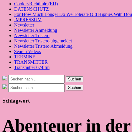
Cookie-Richtlinie (EU)
DATENSCHUTZ
For How Much Longer Do We Tolerate Old Hippies With Doub
IMPRESSUM
Newsletter
Newsletter Anmeldung
Newsletter Tristero
Newsletter Tristero abgemeldet
Newsletter Tristero Abmeldung
Search Videos
TERMINE
TRANSMITTER
Transmitter 674.fm
Suche
Suchen
nach:
Suche
Suchen
nach:
Schlagwort
Abenteuer in de