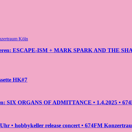
entieren: ESCAPE-ISM + MARK SPARK AND THE SHARK
sette HK#7
eren: SIX ORGANS OF ADMITTANCE • 1.4.2025 • 674F
 • hobbykeller release concert • 674FM Konzertrau