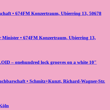
rschaft • 674FM Konzertraum, Ubierring 13, 50678
 Minister • 674FM Konzertraum, Ubierring 13,
OID – onehundred lock grooves on a white 10″
Nachbarschaft • Schmitz+Kunzt, Richard-Wagner-Str.
Köln