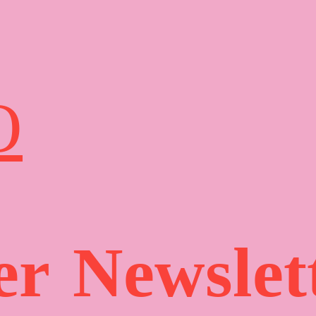
O
er
Newslet