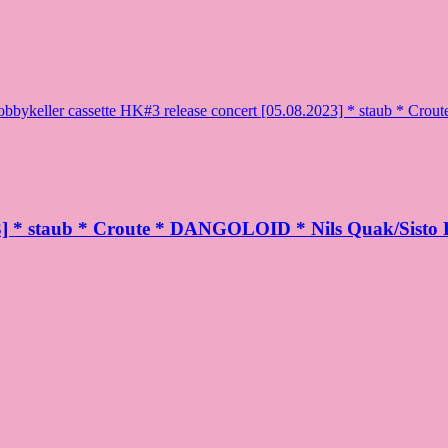
obbykeller cassette HK#3 release concert [05.08.2023] * staub * Cr
23] * staub * Croute * DANGOLOID * Nils Quak/Sisto R