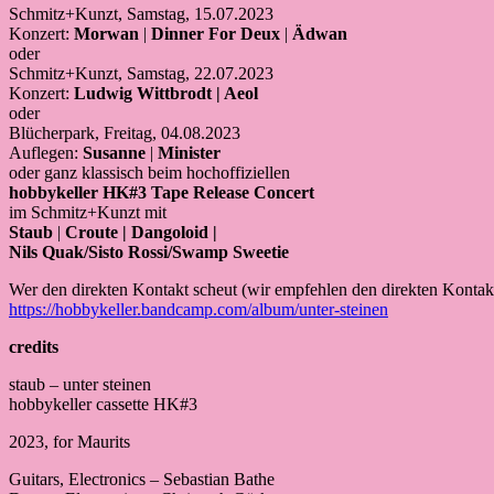
Schmitz+Kunzt, Samstag, 15.07.2023
Konzert:
Morwan
|
Dinner For Deux
|
Ädwan
oder
Schmitz+Kunzt, Samstag, 22.07.2023
Konzert:
Ludwig Wittbrodt | Aeol
oder
Blücherpark, Freitag, 04.08.2023
Auflegen:
Susanne
|
Minister
oder ganz klassisch beim hochoffiziellen
hobbykeller HK#3 Tape Release Concert
im Schmitz+Kunzt mit
Staub
|
Croute | Dangoloid |
Nils Quak/Sisto Rossi/Swamp Sweetie
Wer den direkten Kontakt scheut (wir empfehlen den direkten Kontak
https://hobbykeller.bandcamp.com/album/unter-steinen
credits
staub – unter steinen
hobbykeller cassette HK#3
2023, for Maurits
Guitars, Electronics – Sebastian Bathe