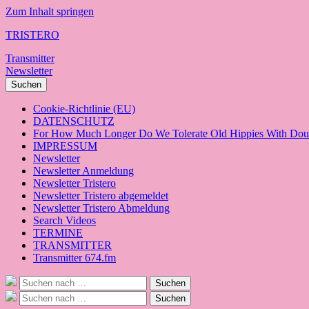
Zum Inhalt springen
TRISTERO
Transmitter
Newsletter
Suchen
Cookie-Richtlinie (EU)
DATENSCHUTZ
For How Much Longer Do We Tolerate Old Hippies With Doub
IMPRESSUM
Newsletter
Newsletter Anmeldung
Newsletter Tristero
Newsletter Tristero abgemeldet
Newsletter Tristero Abmeldung
Search Videos
TERMINE
TRANSMITTER
Transmitter 674.fm
Suche
Suchen
nach:
Suche
Suchen
nach: