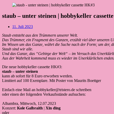
staub – unter steinen | hobbykeller cassett
Beitragsdatum
11. Juli 2023
Staub entsteht aus den Trümmern unserer Welt.
Das Trümmer, ein Fragment des Ganzen, erzählt viel über unseren 
Im Wissen um das Ganze, währt die Suche nach der Form; um der, di
Staub sind wir alle.
Und das Ganze, das “Gebirge der Welt“ – im Versuch das Unerklärli
Aus der Wahrheit kommend muss es wieder im Unerklärlichen enden
Die neue hobbykeller cassette HK#3:
staub – unter steinen
kann ab sofort für 8 Euro erworben werden.
Limitiert auf 100 Exemplare. Mit Poster von Maurits Boettger
Einfach eine Mail an hobbykeller@tristero.de schreiben
oder einen der folgenden Verkaufsstände aufsuchen:
Alhambra, Mittwoch, 12.07.2023
Konzert:
Kole Galbraith
|
Xīn dīng
oder