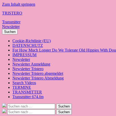
Zum Inhalt springen
TRISTERO
Transmitter
Newsletter
Suchen
Cookie-Richtlinie (EU)
DATENSCHUTZ
For How Much Longer Do We Tolerate Old Hippies With Doub
IMPRESSUM
Newsletter
Newsletter Anmeldung
Newsletter Tristero
Newsletter Tristero abgemeldet
Newsletter Tristero Abmeldung
Search Videos
TERMINE
TRANSMITTER
Transmitter 674.fm
Suche
Suchen
nach:
Suche
Suchen
nach: