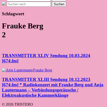
nach:
Suche
Suchen
nach:
Schlagwort
Frauke Berg
2
TRANSMITTER XLIV Sendung 10.03.2024
[674.fm]
TRANSMITTER XLIII Sendung 10.12.2023
[674.fm] * Radiokonzert mit Frauke Berg und Anja
Lautermann – Verbindungsgeräusche /
Elektroakustische Kammerklänge
© 2026 TRISTERO